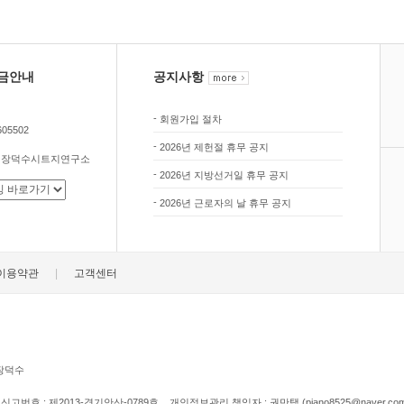
금안내
공지사항
-
회원가입 절차
605502
-
2026년 제헌절 휴무 공지
(주)장덕수시트지연구소
-
2026년 지방선거일 휴무 공지
-
2026년 근로자의 날 휴무 공지
|
이용약관
고객센터
 장덕수
번호 : 제2013-경기안산-0789호 개인정보관리 책임자 : 권만택 (piano8525@naver.com