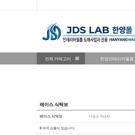
전체 카테고리
한양인테리어필름
접착식데코타일
커뮤니티
레이스.식탁보
레이스.식탁보
시공도구(14)
0
개의 상품이 있습니다.