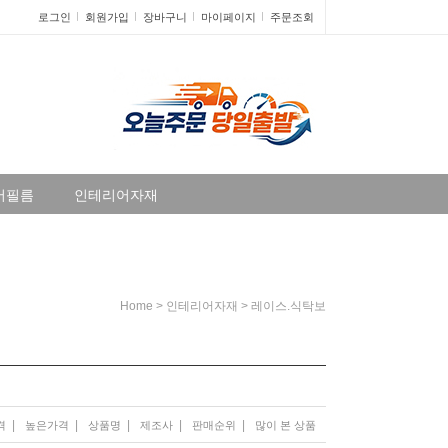
로그인
회원가입
장바구니
마이페이지
주문조회
어필름
인테리어자재
>
>
Home
인테리어자재
레이스.식탁보
|
|
|
|
|
격
높은가격
상품명
제조사
판매순위
많이 본 상품