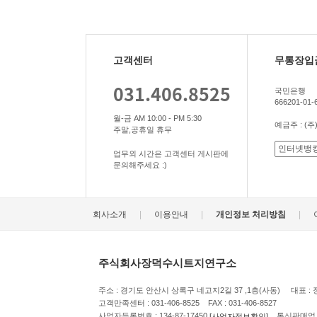
고객센터
무통장입
031.406.8525
국민은행
666201-01-
월-금 AM 10:00 - PM 5:30
예금주 : 
주말,공휴일 휴무
업무외 시간은 고객센터 게시판에
문의해주세요 :)
|
|
|
회사소개
이용안내
개인정보 처리방침
주식회사장덕수시트지연구소
주소 : 경기도 안산시 상록구 네고지2길 37 ,1층(사동) 대표 :
고객만족센터 : 031-406-8525 FAX : 031-406-8527
사업자등록번호 : 134-87-17450
통신판매업 신고
[사업자정보확인]