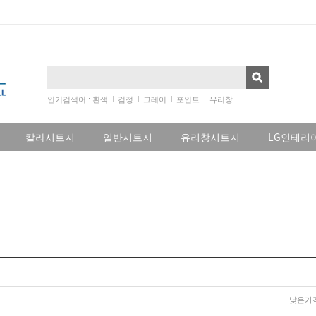
인기검색어 :
흰색
검정
그레이
포인트
유리창
칼라시트지
일반시트지
유리창시트지
LG인테리
낮은가