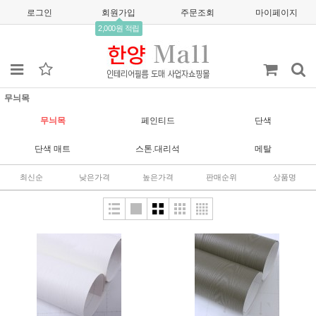
로그인
회원가입
주문조회
마이페이지
2,000원 적립
무늬목
무늬목
페인티드
단색
단색 매트
스톤.대리석
메탈
최신순
낮은가격
높은가격
판매순위
상품명