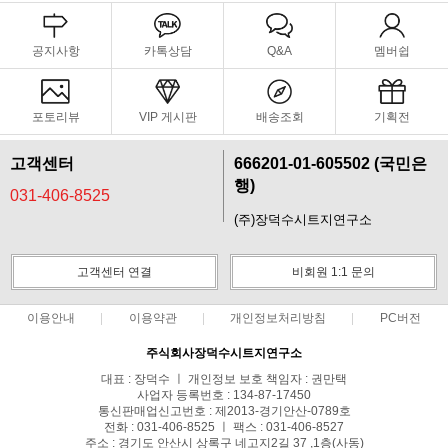
공지사항
카톡상담
Q&A
멤버쉽
포토리뷰
VIP 게시판
배송조회
기획전
고객센터
666201-01-605502 (국민은
행)
031-406-8525
(주)장덕수시트지연구소
고객센터 연결
비회원 1:1 문의
이용안내
이용약관
개인정보처리방침
PC버전
주식회사장덕수시트지연구소
대표 : 장덕수 ㅣ 개인정보 보호 책임자 : 권만택
사업자 등록번호 : 134-87-17450
통신판매업신고번호 : 제2013-경기안산-0789호
전화 : 031-406-8525 ㅣ 팩스 : 031-406-8527
주소 : 경기도 안산시 상록구 네고지2길 37 ,1층(사동)