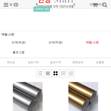
로그인
회원가입
주문조회
마이페이지
2,000원 적립
메탈.스텐
단색(유광)
단색(무광)
메탈.스텐
홀로그램
최신순
낮은가격
높은가격
판매순위
상품명