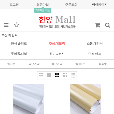
로그인
회원가입
주문조회
마이페이지
2,000원 적립
추상.메탈릭
단색 솔리드
추상.메탈릭
스톤.대리석
무늬목.패널
하이그러시
단색 매트
최신순
낮은가격
높은가격
판매순위
상품명